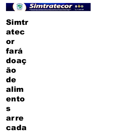
Simtr
atec
or
fará
doaç
ão
de
alim
ento
s
arre
cada